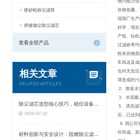
纳污能力强
价格低廉。
喷砂机粉尘滤筒
现我厂生产
焊接烟尘除尘滤芯
好评，现在
产线、钻机
查看全部产品
过滤效率均
粉末状物质
车风送及成
相关文章
仓内无负压
境造成的污
RELATED ARTICLES
2、散装水
3、水泥罐
除尘滤芯选型核心技巧，稳住设备除尘工况
5、清洗滤
2026-07-22
后，已达到
8. 我公
作而成。其
材料创新与安全设计：阻燃除尘滤筒技术原理及跨行业应用深析