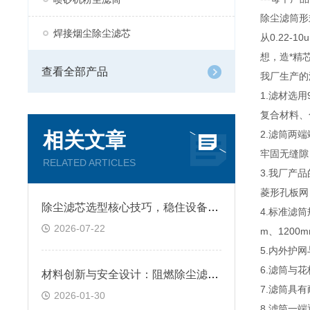
除尘滤筒形
焊接烟尘除尘滤芯
从0.22
想，造*精
查看全部产品
我厂生产的
1.滤材选
复合材料、
相关文章
2.滤筒两
牢固无缝隙
RELATED ARTICLES
3.我厂产
菱形孔板网
除尘滤芯选型核心技巧，稳住设备除尘工况
4.标准滤筒
2026-07-22
m、1200m
5.内外护
6.滤筒与
材料创新与安全设计：阻燃除尘滤筒技术原理及跨行业应用深析
7.滤筒具
2026-01-30
8.滤筒一