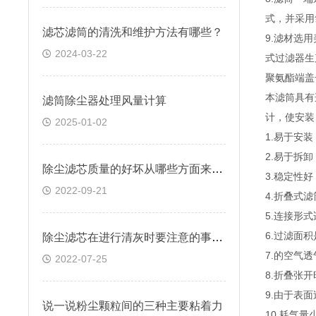
式，并采用
滤芯滤筒的清洗和维护方法有哪些？
9.滤材选
2024-03-22
式过滤器生
聚氨酯端盖
本滤筒具有
滤筒除尘器处理风量计算
计，使安装
2025-01-02
1.易于安
2.易于拆
除尘滤芯质量的好坏从哪些方面来判断？
3.稳定性
2022-09-21
4.折叠式
5.连接形
6.过滤面
除尘滤芯在进行清灰时要注意的事项有哪些
7.的空气
2022-07-25
8.折叠张
9.由于表
说一说粉尘颗粒间的三种主要粘着力
10.耗气