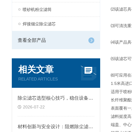
⑵该滤芯具
喷砂机粉尘滤筒
焊接烟尘除尘滤芯
⑶可清洗重
查看全部产品
⑷该产品具
⑸该滤芯可
相关文章
⑹可应用在
RELATED ARTICLES
1.5米高
适用于喷粉
除尘滤芯选型核心技巧，稳住设备除尘工况
长纤维聚酯
2026-07-22
表面覆有一
滤料挺度高
端盖、中心
材料创新与安全设计：阻燃除尘滤筒技术原理及跨行业应用深析