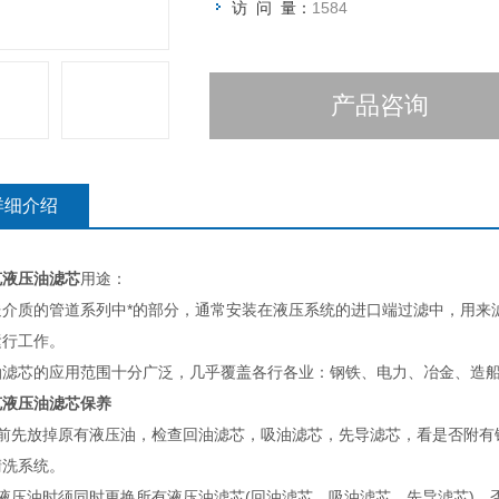
访 问 量：
1584
产品咨询
详细介绍
克液压油滤芯
用途：
送介质的管道系列中*的部分，通常安装在液压系统的进口端过滤中，用来
运行工作。
油滤芯的应用范围十分广泛，几乎覆盖各行各业：钢铁、电力、冶金、造
克液压油滤芯
保养
换前先放掉原有液压油，检查回油滤芯，吸油滤芯，先导滤芯，看是否附有
清洗系统。
换液压油时须同时更换所有液压油滤芯(回油滤芯，吸油滤芯，先导滤芯)，