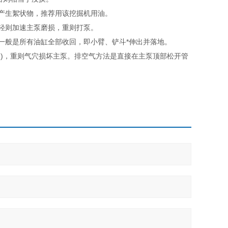
产生絮状物，推荐用该挖掘机用油。
轻则加速主泵磨损，重则打泵。
一般是所有油缸全部收回，即小臂、铲斗*伸出并落地。
爆)，重则气穴损坏主泵。排空气方法是直接在主泵顶部松开管