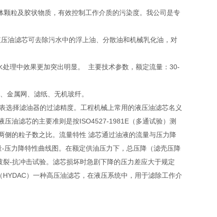
固体颗粒及胶状物质，有效控制工作介质的污染度。我公司是专
液压油滤芯可去除污水中的浮上油、分散油和机械乳化油，对
水处理中效果更加突出明显。 主要技术参数，额定流量：30-
烧结、金属网、滤纸、无机玻纤。
表选择滤油器的过滤精度。工程机械上常用的液压油滤芯名义
油滤芯的主要准则是按ISO4527-1981E（多通试验）测
两侧的粒子数之比。流量特性 滤芯通过油液的流量与压力降
流量-压力降特性曲线图。在额定供油压力下，总压降（滤壳压降
准进行破裂-抗冲击试验。滤芯损坏时急剧下降的压力差应大于规定
克（HYDAC）一种高压油滤芯，在液压系统中，用于滤除工作介