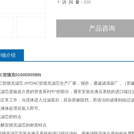
访 问 量：
830
产品咨询
详细介绍
C贺德克0100D005BN
AC贺德克滤芯,HYDAC贺德克滤芯生产厂家，报价，通诚滤清器厂，（郭
克滤芯是输送介质的管道系列中*的部分，通常安装在液压系统的进口端过
的正常工作，当流体进入过滤器后，其杂质被阻挡，而清洁的滤液则由过
业液体处理后装入即可。
克滤芯的特点
讲解贺德克滤芯的材质特点
克滤芯安装在液压系统的进口端过滤中，用来滤除流体介质中的金属颗