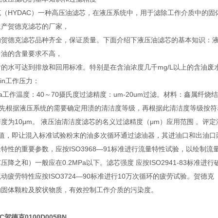
克（HYDAC）一种高压油滤芯，在液压系统中，用于滤除工作介质中的
生产贺德克滤芯的厂家，
的贺德克滤芯品种齐全，保证质量。下面介绍下液压油滤芯的基本知识：
中油的含量要求不高，
的水可达到排放和回用标准。特别是在含油浓度几千mg/L以上的含油废
/min工作压力：
Pa工作温度：40～70摄氏度过滤精度：um-20um过滤。材料：鑫属纤
根据液压系统的需要确定用渍的清洁度等级，再根据此清洁度等级按符
度为10μm。 液压油清洁度滤芯的名义过滤精度（μm）应用范围 。评定液压
β值，即让混入标准试验粉末的油多次循环通过滤油器，其进油口和出油口
特性的重要参数，应按ISO3968—91标准进行流量特性试验，以绘制
压降之和）一般应在0.2MPa以下。滤芯强度 应按ISO2941-83标
动疲劳特性应按ISO3724—90标准进行10万次循环的疲劳试验。贺德
的固体颗粒及胶状物质，有效控制工作介质的污染度。
C贺德克0100D005BN