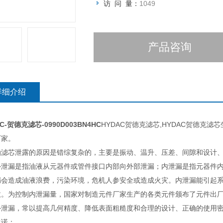
访 问 量：
1049
产品咨询
详细介绍
C-贺德克滤芯-0990D003BN4HC
HYDAC贺德克滤芯,HYDAC贺德克
厂家。
油滤芯泄露的原因是错综复杂的，主要是振动、温升、压差、间隙和设计
外泄漏是指油液从元器件或管件接口内部向外部泄漏；内泄漏是指元器件
漏会造成油液浪费，污染环境，危机人参安全或造成火灾。内泄漏能引起
故。为控制内泄漏量，国家对制造元件厂家生产的各类元件颁布了元件出
外泄漏，常以提高几何精度、降低表面粗糙度和合理的设计、正确的使用
承诺：