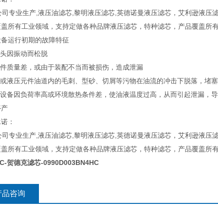
专业生产,液压油滤芯,黎明液压滤芯,英德诺曼液压滤芯，艾利逊液压滤芯
覆盖所有工业领域，支持定做各种品牌液压滤芯，特种滤芯，产品覆盖所
设备运行初期的故障特征
接头因振动而松脱
密封件质量差，或由于装配不当而被损伤，造成泄漏
管道或液压元件油道内的毛刺、型砂、切屑等污物在油流的冲击下脱落，堵
少数设备因负荷率高或环境散热条件差，使油液温度过高，从而引起泄漏，
停产
承诺：
专业生产,液压油滤芯,黎明液压滤芯,英德诺曼液压滤芯，艾利逊液压滤芯
覆盖所有工业领域，支持定做各种品牌液压滤芯，特种滤芯，产品覆盖所
C-贺德克滤芯-0990D003BN4HC
产品咨询