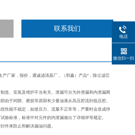
联系我们
电话
微信扫一扫
滤芯生产厂家，报价，通诚滤清器厂，（郭鑫）产品*，除尘滤芯
、制造、安装及维护不当有关。泄漏可分为外泄漏和内泄漏两
内部由于间隙、磨损等原因有少量油液从高压腔流到低压腔。
系统性能不稳定，如使压力、流量不正常等，严重时会造成停
厂试验标准，标准中对元件的内泄漏做出了详细评等规定。
密封件来防止和解决漏油问题。