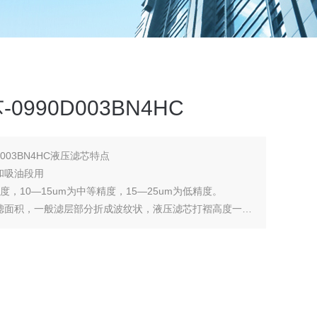
0990D003BN4HC
D003BN4HC液压滤芯特点
和吸油段用
度，10—15um为中等精度，15—25um为低精度。
滤面积，一般滤层部分折成波纹状，液压滤芯打褶高度一般
.4MPa，但个别特殊滤芯，要求承受高压差，要求承受32M