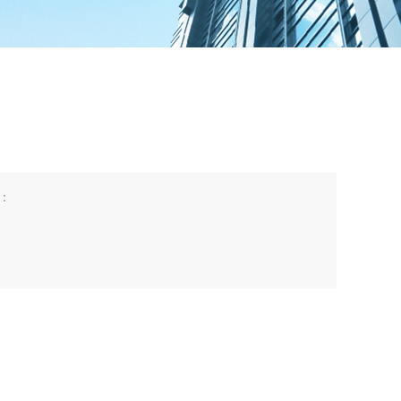
：
潮湿滤材