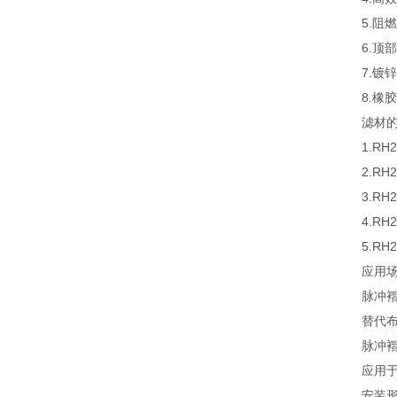
5.阻
6.顶
7.镀
8.橡
滤材
1.R
2.R
3.R
4.R
5.R
应用
脉冲
替代
脉冲
应用
安装