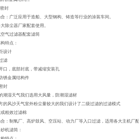
胶密封
场合：广泛应用于造船、大型钢构、铸造等行业的涂装车间。
各大除尘器厂家配套使用。
式空气过滤器配套滤筒
结构特点：
距设计
过滤
部开口，底部封底，带减缩安装孔
锌防锈金属结构件
密封
方的潮湿天气我们选用大风量，防潮湿滤材
北方的风沙天气室外粉尘量较大的我们设计了二级过滤的过滤模式
毡或粗效过滤棉
场合：制氧厂、高炉鼓风、空压站、动力厂等入口过滤，适用各大主机厂
吸砂机滤筒：
结构特点：