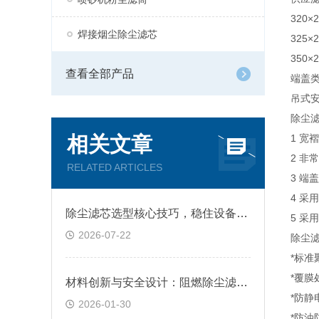
320×
焊接烟尘除尘滤芯
325×
350×
查看全部产品
端盖类
吊式安
除尘滤
相关文章
1 宽
2 非
RELATED ARTICLES
3 
4 
除尘滤芯选型核心技巧，稳住设备除尘工况
5 
2026-07-22
除尘
*标准
*覆膜
材料创新与安全设计：阻燃除尘滤筒技术原理及跨行业应用深析
*防静
2026-01-30
*防油