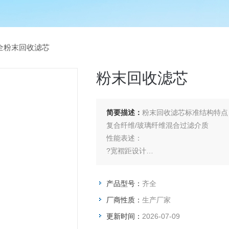
全粉末回收滤芯
粉末回收滤芯
简要描述：
粉末回收滤芯标准结构特点
复合纤维/玻璃纤维混合过滤介质
性能表述：
?宽褶距设计
?高效过滤
?80%木浆纤维+20%聚酯纤维
产品型号：
齐全
?顶部开口，底部封底，带减缩安装孔
厂商性质：
生产厂家
?镀锌防锈金属结构件
?橡胶密封
更新时间：
2026-07-09
?南方的潮湿天气我们选用大风量，防