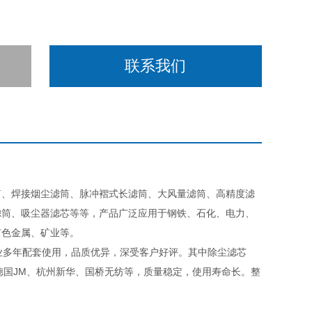
我们设计了二级过滤的过滤模式
、动力厂等入口过滤，适用各大主机厂配
联系我们
筒、焊接烟尘滤筒、脉冲褶式长滤筒、大风量滤筒、高精度滤
滤筒、吸尘器滤芯等等，产品广泛应用于钢铁、石化、电力、
有色金属、矿业等。
多年配套使用，品质优异，深受客户好评。其中除尘滤芯
、德国JM、杭州新华、国桥无纺等，质量稳定，使用寿命长。整