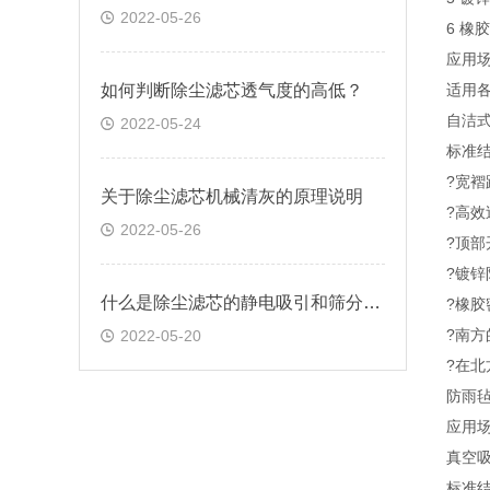
2022-05-26
6 橡
应用
如何判断除尘滤芯透气度的高低？
适用
自洁
2022-05-24
标准
?宽褶
关于除尘滤芯机械清灰的原理说明
?高效
2022-05-26
?顶
?镀
什么是除尘滤芯的静电吸引和筛分效应
?橡胶
?南
2022-05-20
?在
防雨
应用
真空
标准