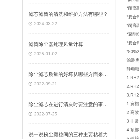
*耐高
滤芯滤筒的清洗和维护方法有哪些？
*复合
2024-03-22
*耐高
*聚酯
*复合
滤筒除尘器处理风量计算
*80
2025-01-02
涂装
静电
除尘滤芯质量的好坏从哪些方面来判断？
1.R
2022-09-21
2.R
3.R
1 宽
除尘滤芯在进行清灰时要注意的事项有哪些
2 高
2022-07-25
3 非
4 顶
说一说粉尘颗粒间的三种主要粘着力
5 镀