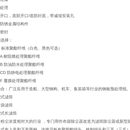
燃处理
部开口，底部开口/底部封底，带减缩安装孔
锌防锈金属结构件
胶密封
的选择：
H2 标准聚酯纤维（白色、黑色可选）
H2A 耐阻燃处理聚酯纤维
H2B 防油防水处理聚酯纤维
H2CD 防静电处理聚酯纤维
H2F 覆膜处理聚酯纤维
场合：广泛应用于造船、大型钢构、机车、集装箱等行业的钢板预处理线
褶式滤筒
布袋滤筒
褶式长滤筒
于粉尘浓度相对大的行业 ，专门用作布袋除尘器改造为滤筒除尘器或新型脉
形式有上装和下装两种，连接花板有聚胺酯端头、铁制端头和三耳（三爪