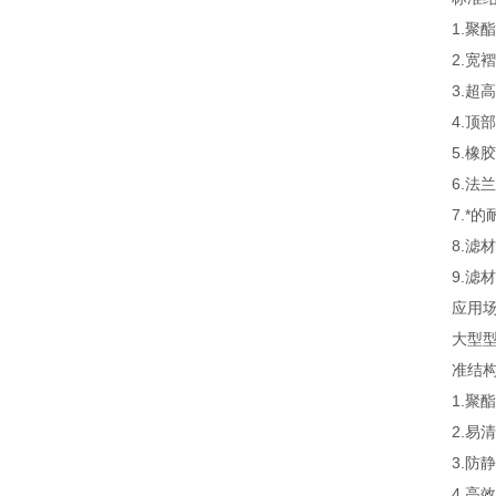
1.聚
2.宽
3.超
4.顶
5.橡
6.法
7.*
8.滤
9.滤
应用
大型
准结构
1.聚
2.易
3.防
4.高