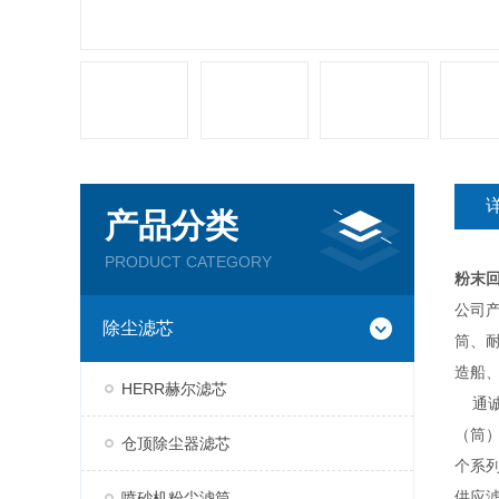
产品分类
PRODUCT CATEGORY
粉末
公司
除尘滤芯
筒、
造船
HERR赫尔滤芯
通诚
（筒）
仓顶除尘器滤芯
个系
供应
喷砂机粉尘滤筒