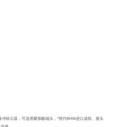
。
冲除尘器，可选用聚胺酯端头，*替代BHW进口滤筒。接头
）连接。