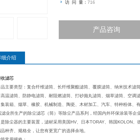
访 问 量：
716
?在北方的风沙天气室外粉尘量较大的
防雨毡或粗效过滤棉
应用场合：制氧厂、高ˉ鼓风、空压站
产品咨询
详细介绍
回收滤芯
产品主要类型：复合纤维滤筒、长纤维聚酯滤筒、覆膜滤筒、纳米技术滤
耐高温滤筒、防静电滤筒、耐阻燃滤筒、打砂抛丸滤筒、烟草滤筒、空调
、集装箱、烟草、橡胶、机械制造、陶瓷、木材加工、汽车、特种粉体、
滤业所生产的除尘滤芯（筒）等除尘产品系列，经国内外环保涂装等企业
是除尘器的主要装置，滤材采用美国HV、日本TORAY、韩国KOLON
列品种齐、规格全，让您有更宽广的选择余地。
滤筒常用规格：