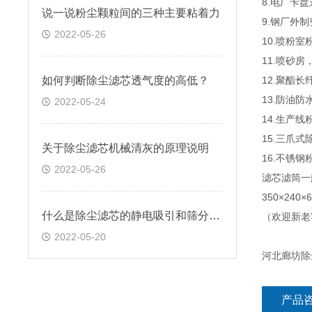
8.电厂卡
说一说粉尘颗粒间的三种主要粘着力
9.钢厂外
2022-05-26
10.喷粉
11.喷砂
如何判断除尘滤芯透气度的高低？
12.聚酯
13.防油防
2022-05-24
14.生产
15.三爪
关于除尘滤芯机械清灰的原理说明
16.不锈
2022-05-26
滤芯滤筒一般规
350×240×
什么是除尘滤芯的静电吸引和筛分效应
（欢迎新老
2022-05-20
河北廊坊除
产品