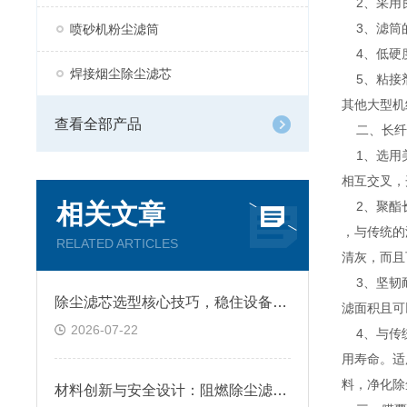
2、采用
3、滤筒的
喷砂机粉尘滤筒
4、低硬
焊接烟尘除尘滤芯
5、粘接剂
其他大型机
查看全部产品
二、长纤
1、选用美
相互交叉，
相关文章
2、聚酯长
，与传统的
RELATED ARTICLES
清灰，而且
3、坚韧耐
除尘滤芯选型核心技巧，稳住设备除尘工况
滤面积且可
2026-07-22
4、与传统
用寿命。适
料，净化除
材料创新与安全设计：阻燃除尘滤筒技术原理及跨行业应用深析