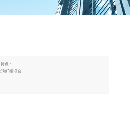
构特点：
/玻璃纤维混合
时省力
选）