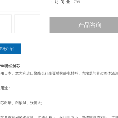
访 问 量：
799
产品咨询
详细介绍
290除尘滤芯
采用日本、意大利进口聚酯长纤维覆膜抗静电材料，内端盖与骨架整体浇
及用途：
芯耐磨、耐酸碱、强度大;
滤芯具有良好的透气性，过滤面积大，运行阻力小，与传统滤袋相比，过滤