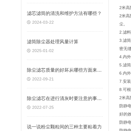
2米
滤芯滤筒的清洗和维护方法有哪些？
2米
2024-03-22
尘。
2.滤
3.
滤筒除尘器处理风量计算
密无
2025-01-02
4.内
5.
除尘滤芯质量的好坏从哪些方面来判断？
6.
2022-09-21
7.安
8.可
2米
除尘滤芯在进行清灰时要注意的事项有哪些
防静
2022-07-25
好的
防静
说一说粉尘颗粒间的三种主要粘着力
防静