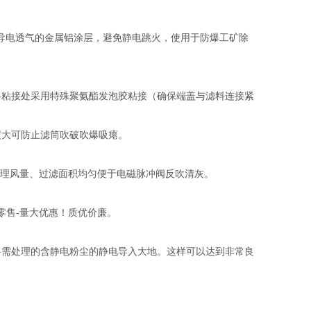
薄导电透气的金属铝涂层，避免静电跳火，使用于防爆工矿除
滤料粘接处采用特殊聚氨酯发泡胶粘接（确保端盖与滤料连接紧
度大可防止滤筒吹破吹爆吸瘪。
处理风量、过滤面积均匀便于电磁脉冲阀反吹清灰。
零售-量大优惠！质优价廉。
将需处理的含静电粉尘的静电导入大地。这样可以达到非常良