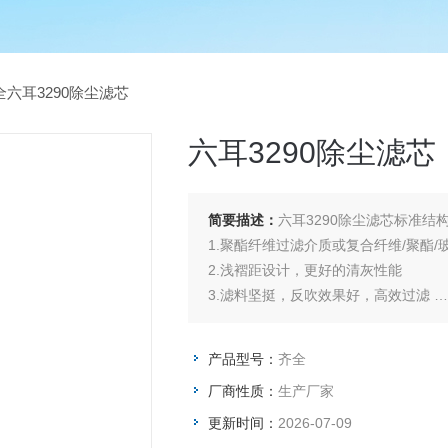
全六耳3290除尘滤芯
六耳3290除尘滤芯
简要描述：
六耳3290除尘滤芯标准结
1.聚酯纤维过滤介质或复合纤维/聚酯
2.浅褶距设计，更好的清灰性能
3.滤料坚挺，反吹效果好，高效过滤
4.过滤面积为相同布袋的3倍
5.顶部开口，底部封底
产品型号：
齐全
6.镀锌防锈金属结构件
厂商性质：
生产厂家
7.法兰多种安装方式 ，安装方便，省
8.橡胶密封（上端盖上下端面密封，可
更新时间：
2026-07-09