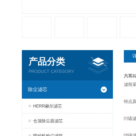
产品分类
PRODUCT CATEGORY
六耳3
滤筒
除尘滤芯
特点
HERR赫尔滤芯
⑴该滤
仓顶除尘器滤芯
⑵该
喷砂机粉尘滤筒