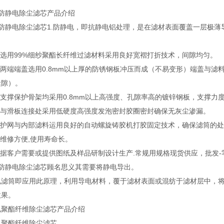
高防静电除尘滤芯产品介绍
高防静电除尘滤芯1.防静电，即抗静电铝处理，是在滤材表面覆盖一层极
料选用99%细纱聚酯长纤维过滤材料采用良好宽褶打折技术，间隙均匀。
滤筒两端端盖选用0.8mm以上厚的防锈钢板冲压而成（不易变形）端盖与
缝隙）。
外支撑保护骨架均采用0.8mm以上高强度、孔隙率高的镀锌钢板，支撑力
滤筒与滑板连接处采用低硬度高强度发泡密封胶圈密封确保无灰尘渗漏。
内外护网与内部滤料运用良好的自动螺旋铸胶机打胶固定技术，确保滤筒的
装维修方便,使用寿命长。
根据客户需要或提供图纸及样品研制设计生产.常规用规格现货供应，批发-
高防静电除尘滤芯顾名思义其需要将静电导出。
电滤筒即应用此原理，利用导电材料，覆于滤材表面或混纺于滤材层中，
效果。
电聚酯纤维除尘滤芯产品介绍
电聚酯纤维除尘滤芯