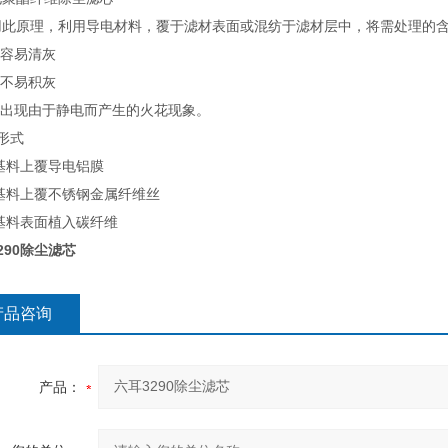
用此原理，利用导电材料，覆于滤材表面或混纺于滤材层中，将需处理的
筒容易清灰
筒不易积灰
会出现由于静电而产生的火花现象。
形式
在基料上覆导电铝膜
在基料上覆不锈钢金属纤维丝
在基料表面植入碳纤维
290除尘滤芯
产品咨询
产品：