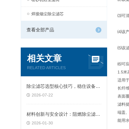
焊接烟尘除尘滤芯
⑶可清
查看全部产品
⑷该
⑸该滤
相关文章
⑹可
RELATED ARTICLES
1.5
适用
除尘滤芯选型核心技巧，稳住设备除尘工况
长纤
2026-07-22
表面
滤料
端盖
材料创新与安全设计：阻燃除尘滤筒技术原理及跨行业应用深析
能用
2026-01-30