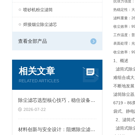
抗张力强度：
喷砂机粉尘滤筒
热稳定性：大
滤料重量：
2
焊接烟尘除尘滤芯
收尘效率：
9
工作温度：普
查看全部产品
表面处理：光
收尘效率：
9
1、概述
相关文章
滤筒式除尘
难组合成大
RELATED ARTICLES
不断地发展
滤筒除尘器
除尘滤芯选型核心技巧，稳住设备除尘工况
6719－
2026-07-22
袋式、静电
2、滤筒式
滤筒式除尘
材料创新与安全设计：阻燃除尘滤筒技术原理及跨行业应用深析