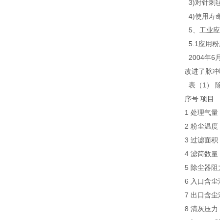
3)对针刺
4)使用寿
5、工业应
5.1应用
2004年
改进了脉冲
表（1） 
序号 项
1 处理气
2 粉尘
3 过滤
4 滤筒
5 除尘器
6 入口含
7 出口含尘
8 清灰压