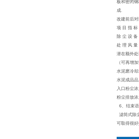
板和密闭钢
成.
改建前后对
项 目 指
除 尘 设 
处 理 风 量
潜在额外处
（可再增加
水泥磨冷却水
水泥成品品质
入口粉尘浓
粉尘排放浓
6、结束语
滤筒式除尘
可取得很好