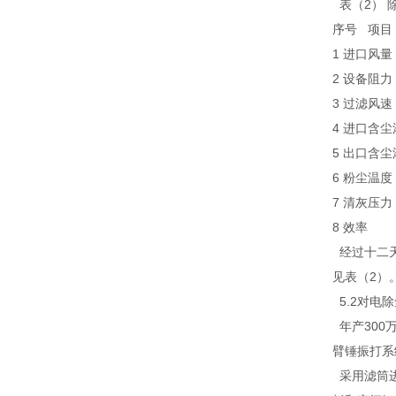
表（2） 
序号 项
1 进口风量
2 设备阻
3 过滤风
4 进口含
5 出口含
6 粉尘温
7 清灰压
8 效率
经过十二天
见表（2）
5.2对电
年产300
臂锤振打系
采用滤筒进