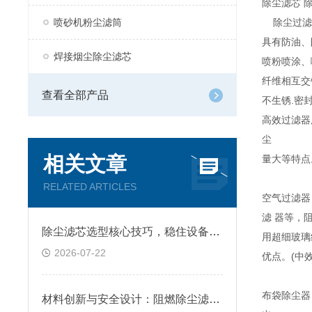
除尘滤芯 
喷砂机粉尘滤筒
除尘过滤器
具有防油、
焊接烟尘除尘滤芯
喷粉喷涂、
纤维相互交
查看全部产品
不生锈.密
高效过滤器
尘
相关文章
量大等特点
RELATED ARTICLES
空气过滤器
滤 器等，
除尘滤芯选型核心技巧，稳住设备除尘工况
用超细玻璃
2026-07-22
优点。(中
布袋除尘器
材料创新与安全设计：阻燃除尘滤筒技术原理及跨行业应用深析