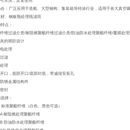
材可水洗，反复使用
场合：广泛应用于造船、大型钢构、集装箱等特涂行业，适用于各大真空
型材、钢板预处理线滤筒
特点：.
酯纤维过滤介质/耐阻燃聚酯纤维过滤介质/防油防水处理聚酯纤维/覆膜处
清灰的褶距设计
静电处理
效过滤
燃处理
部开口，底部开口/底部封底，带减缩安装孔
锌防锈金属结构件
胶密封
的选择：
H2 标准聚酯纤维（白色、黑色可选）
H2A 耐阻燃处理聚酯纤维
H2B 防油防水处理聚酯纤维