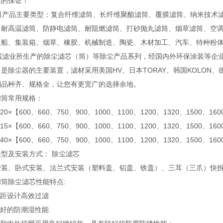
靠的保证！
产品主要类型：复合纤维滤筒、长纤维聚酯滤筒、覆膜滤筒、纳米技术滤
、耐高温滤筒、防静电滤筒、耐阻燃滤筒、打砂抛丸滤筒、烟草滤筒、空
造船、集装箱、烟草、橡胶、机械制造、陶瓷、木材加工、汽车、特种粉
滤业所生产的除尘滤芯（筒）等除尘产品系列，经国内外环保涂装等企业
是除尘器的主要装置，滤材采用美国HV、日本TORAY、韩国KOLON
列品种齐、规格全，让您有更宽广的选择余地。
滤筒常用规格：
220×【600、660、750、900、1000、1100、1200、1320、1500、160
215×【600、660、750、900、1000、1100、1200、1320、1500、160
240×【600、660、750、900、1000、1100、1200、1320、1500、160
型及安装方式： 除尘滤芯
装、卧式安装、法兰式安装（塑料盖、铝盖、铁盖）、三耳（三爪）快拆式、
筒除尘滤芯性能特点:
褶距设计高效过滤
常好的防潮湿性能