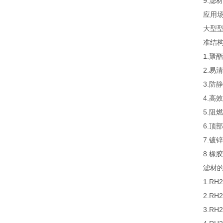
9.滤
应用
大型
准结构
1.聚
2.易
3.防
4.高
5.阻
6.顶
7.镀
8.橡
滤材
1.R
2.R
3.R