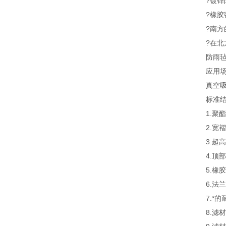
?镀
?橡胶
?南
?在
防雨
应用
真空
标准
1.聚
2.宽
3.超
4.顶
5.橡
6.法
7.*
8.滤