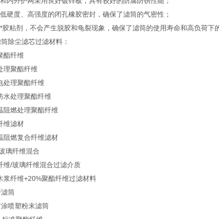
端盖和内外护网采用良好镀锌板，具有较好的防腐防锈性能；
采用低硬度、高强度的闭孔橡胶密封，确保了滤筒的气密性；
采用*胶粘剂，不会产生脱胶和龟裂现象，确保了滤筒的使用寿命和高负荷下
滤筒除尘滤芯过滤材料：
聚酯纤维
处理聚酯纤维
电处理聚酯纤维
防水处理聚酯纤维
温阻燃处理聚酯纤维
纤维滤材
温阻燃复合纤维滤材
/玻璃纤维混合
纤维/玻璃纤维混合过滤介质
%木浆纤维+20%聚酯纤维过滤材料
房滤筒
喷涂喷塑粉末滤筒