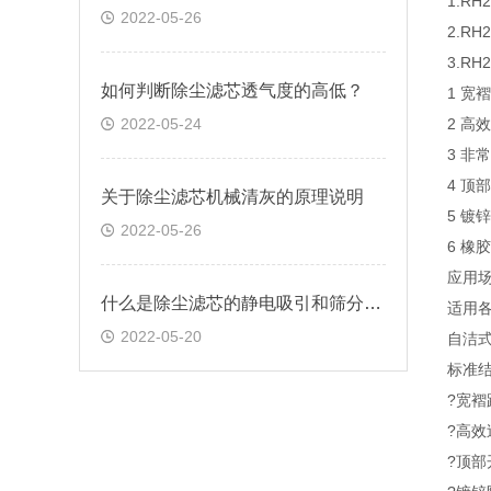
1.R
2022-05-26
2.R
3.R
如何判断除尘滤芯透气度的高低？
1 宽
2022-05-24
2 高
3 非
4 顶
关于除尘滤芯机械清灰的原理说明
5 镀
2022-05-26
6 橡
应用
什么是除尘滤芯的静电吸引和筛分效应
适用
2022-05-20
自洁
标准
?宽褶
?高效
?顶