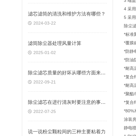
3 
4 
滤芯滤筒的清洗和维护方法有哪些？
5 
2024-03-22
除尘
*标准
*覆膜
滤筒除尘器处理风量计算
*防静
2025-01-02
*防油
*耐高
除尘滤芯质量的好坏从哪些方面来判断？
*复合
2022-09-21
*耐高
*聚酯
除尘滤芯在进行清灰时要注意的事项有哪些
*复合
*80
2022-07-25
涂装
静电
说一说粉尘颗粒间的三种主要粘着力