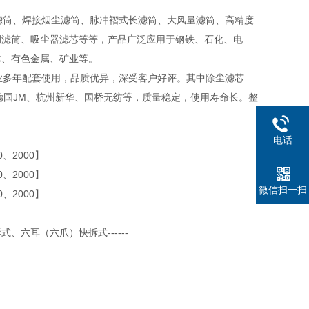
筒、焊接烟尘滤筒、脉冲褶式长滤筒、大风量滤筒、高精度
调滤筒、吸尘器滤芯等等，产品广泛应用于钢铁、石化、电
体、有色金属、矿业等。
多年配套使用，品质优异，深受客户好评。其中除尘滤芯
、德国JM、杭州新华、国桥无纺等，质量稳定，使用寿命长。整
电话
0、2000】
0、2000】
微信扫一扫
0、2000】
六耳（六爪）快拆式------