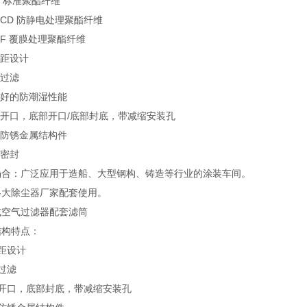
H2 标准聚酯纤维
H2CD 防静电处理聚酯纤维
H2F 覆膜处理聚酯纤维
褶距设计
效过滤
常好的防潮湿性能
部开口，底部开口/底部封底，带减缩安装孔
锌防锈金属结构件
胶密封
场合：广泛应用于造船、大型钢构、铸造等行业的涂装车间。
各大除尘器厂家配套使用。
式空气过滤器配套滤筒
结构特点：
距设计
过滤
部开口，底部封底，带减缩安装孔