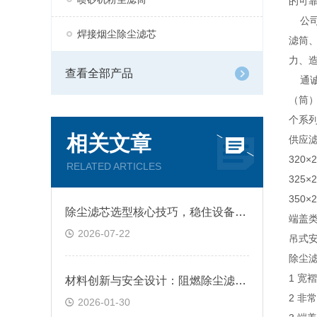
的可
公司
焊接烟尘除尘滤芯
滤筒
力、
查看全部产品
通诚
（筒）
个系
相关文章
供应
320×
RELATED ARTICLES
325×
350×
除尘滤芯选型核心技巧，稳住设备除尘工况
端盖类
2026-07-22
吊式安
除尘滤
1 宽
材料创新与安全设计：阻燃除尘滤筒技术原理及跨行业应用深析
2 非
2026-01-30