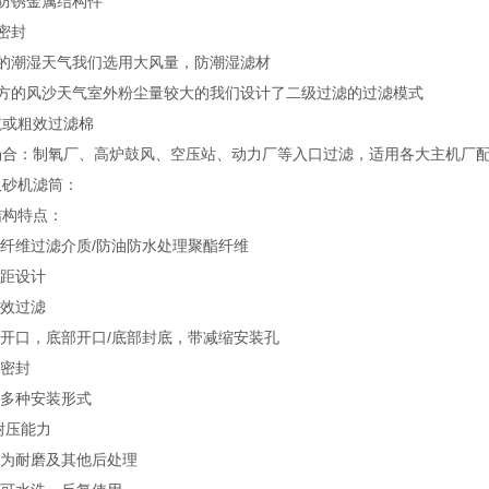
锌防锈金属结构件
密封
方的潮湿天气我们选用大风量，防潮湿滤材
北方的风沙天气室外粉尘量较大的我们设计了二级过滤的过滤模式
毡或粗效过滤棉
场合：制氧厂、高炉鼓风、空压站、动力厂等入口过滤，适用各大主机厂
吸砂机滤筒：
结构特点：
酯纤维过滤介质/防油防水处理聚酯纤维
褶距设计
高效过滤
部开口，底部开口/底部封底，带减缩安装孔
胶密封
兰多种安装形式
的耐压能力
材为耐磨及其他后处理