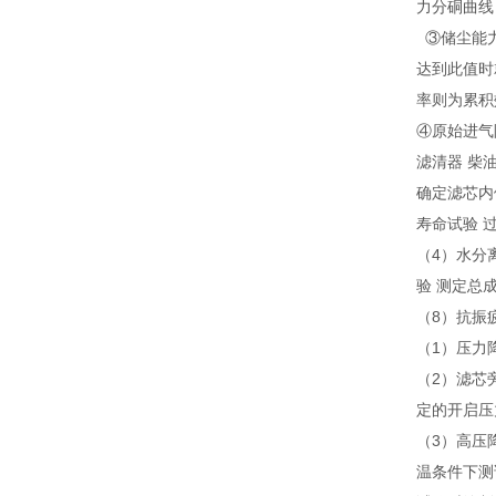
力分硐曲线
③储尘能力
达到此值时
率则为累积
④原始进气
滤清器 柴
确定滤芯内
寿命试验 
（4）水分
验 测定总
（8）抗振
（1）压力
（2）滤芯
定的开启压
（3）高压
温条件下测