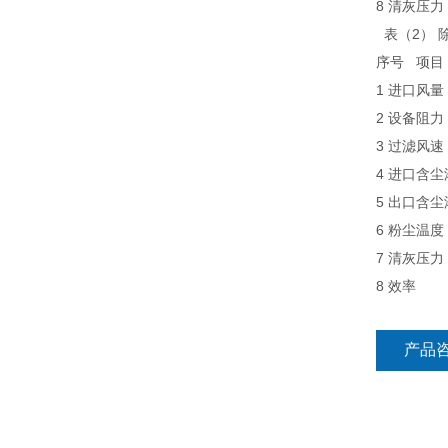
8 清灰压
表（2） 
序号 项
1 进口风量
2 设备阻
3 过滤风
4 进口含
5 出口含
6 粉尘温
7 清灰压
8 效率
产品