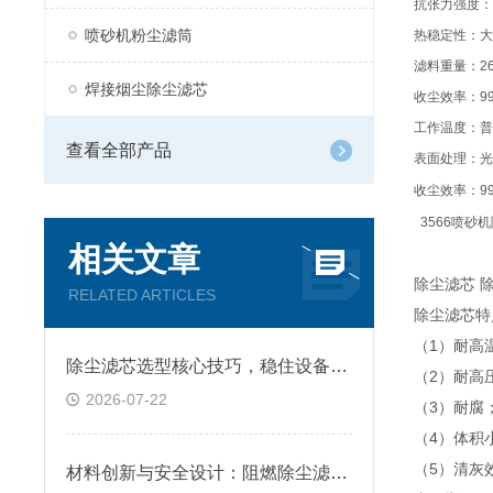
抗张力强度：
喷砂机粉尘滤筒
热稳定性：大
滤料重量：
2
焊接烟尘除尘滤芯
收尘效率：
9
工作温度：普
查看全部产品
表面处理：光
收尘效率：
9
3566
喷砂机
相关文章
除尘滤芯 
RELATED ARTICLES
除尘滤芯特
（1）耐高温
除尘滤芯选型核心技巧，稳住设备除尘工况
（2）耐高
2026-07-22
（3）耐腐
（4）体积
（5）清灰
材料创新与安全设计：阻燃除尘滤筒技术原理及跨行业应用深析