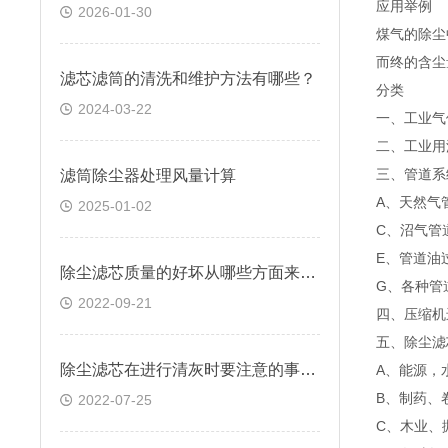
应用举例
2026-01-30
煤气的除尘中
而终的含尘量
滤芯滤筒的清洗和维护方法有哪些？
分类
2024-03-22
一、工业气
二、工业用
三、管道系
滤筒除尘器处理风量计算
A、天然气
2025-01-02
C、沼气管
E、管道油
除尘滤芯质量的好坏从哪些方面来判断？
G、各种管
2022-09-21
四、压缩机
五、除尘滤
除尘滤芯在进行清灰时要注意的事项有哪些
A、能源，
B、制药、
2022-07-25
C、木业、