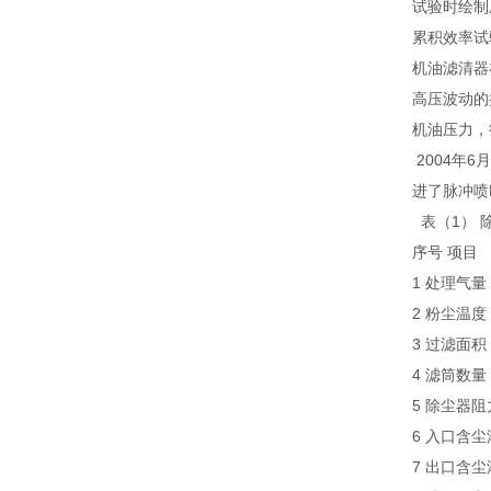
试验时绘制
累积效率试
机油滤清器
高压波动的
机油压力，
2004年
进了脉冲喷
表（1） 
序号 项
1 处理气
2 粉尘
3 过滤
4 滤筒
5 除尘器
6 入口含
7 出口含尘