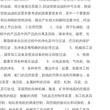
到油箱、再次被液压泵吸入.回油管路油滤的许可压差，根据
回油管路油滤的设置所要考虑的因素要更多些，其中一个重要因
向和比例阀的突然掉电，都会产生很大的瞬间流量冲击，对油
构上予以加强。 2 应用范围 1、冶金：用于轧钢机、连
程中的产品及中间产品的分离及回收，液体净化、磁带、光
：聚脂熔体在拉丝过程中的净化及均匀过滤，空压机的保护
处理过滤，洗净液及葡萄糖的前处理过滤。 5、机械加工设
化，烟草加工设备及喷涂设备的粉尘回收过滤。 6、铁路
、载重车用各种液压油滤. 8、火电及核电：气轮机、锅
系统的净化 9、各种举升、搬运作业：起重、装载等工程
备，船闸，船门的启闭装置，剧场的升降乐池和升降舞台，各
业装置：液压机，金属材料的压铸、成型、轧制、压延、拉
及其它砍伐、采掘用的农林机械，隧道、矿井和地面的挖掘设
炮塔的稳定、舰艇的消摆、飞机姿态控制等装置，加工机床高
控制，电站发电机的调速控制，高性能的振动台和试验机，多
控制：组合机床、机械加工自动线等。 13、特殊工作场