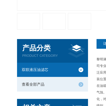
产品分类
PRODUCT CATEGORY
黎明
司专
双联液压油滤芯
泛应
装位
查看全部产品
在油箱
气蚀
化，
级别