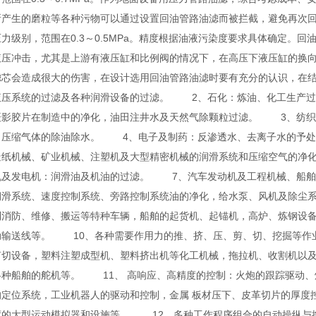
所产生的磨粒等各种污物可以通过设置回油管路油滤而被拦截，避免再次回
力级别，范围在0.3～0.5MPa。精度根据油液污染度要求具体确定。
液压冲击，尤其是上游有液压缸和比例阀的情况下，在高压下液压缸的换
滤芯会造成很大的伤害，在设计选用回油管路油滤时要有充分的认识，在结
液压系统的过滤及各种润滑设备的过滤。 2、石化：炼油、化工生产过
摄影胶片在制造中的净化，油田注井水及天然气除颗粒过滤。 3、纺织
，压缩气体的除油除水。 4、电子及制药：反渗透水、去离子水的予
造纸机械、矿业机械、注塑机及大型精密机械的润滑系统和压缩空气的净
机及发电机：润滑油及机油的过滤。 7、汽车发动机及工程机械、船舶
润滑系统、速度控制系统、旁路控制系统油的净化，给水泵、风机及除尘
到消防、维修、搬运等特种车辆，船舶的起货机、起锚机，高炉、炼钢设
动输送线等。 10、各种需要作用力的推、挤、压、剪、切、挖掘等作
剪切设备，塑料注塑成型机、塑料挤出机等化工机械，拖拉机、收割机以
各种船舶的舵机等。 11、 高响应、高精度的控制：火炮的跟踪驱动、
的定位系统，工业机器人的驱动和控制，金属 板材压下、皮革切片的厚度
度的大型运动模拟器和设施等。 12、多种工作程序组合的自动操纵与