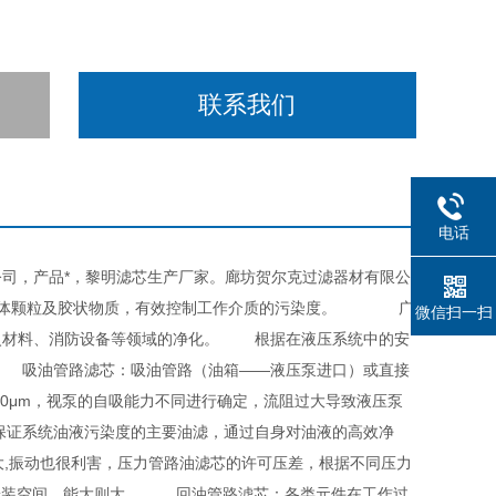
联系我们
电话
司，产品*，黎明滤芯生产厂家。廊坊贺尔克过滤器材有限公
中的固体颗粒及胶状物质，有效控制工作介质的污染度。 广
微信扫一扫
火材料、消防设备等领域的净化。 根据在液压系统中的安
 吸油管路滤芯：吸油管路（油箱——液压泵进口）或直接
80μm，视泵的自吸能力不同进行确定，流阻过大导致液压泵
证系统油液污染度的主要油滤，通过自身对油液的高效净
大,振动也很利害，压力管路油滤芯的许可压差，根据不同压力
本、安装空间，能大则大。 回油管路滤芯：各类元件在工作过