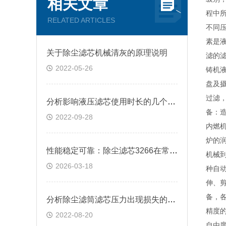
相关文章
程中
RELATED ARTICLES
不同压
素是
关于除尘滤芯机械清灰的原理说明
滤的
2022-05-26
铸机
盘及
过滤
分析影响液压滤芯使用时长的几个因素
备：
2022-09-28
内燃
炉的
性能稳定可靠：除尘滤芯3266在常规工况下的表现
机械
2026-03-18
种自
伸、
备，
分析除尘滤筒滤芯压力出现损失的影响
精度
2022-08-20
自由