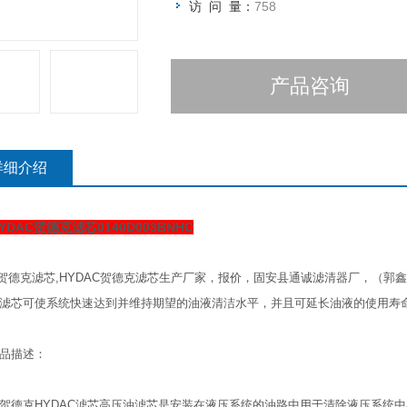
访 问 量：
758
产品咨询
详细介绍
YDAC贺德克滤芯0140D003BNHC
C贺德克滤芯,HYDAC贺德克滤芯生产厂家，报价，固安县通诚滤清器厂，（郭
滤芯可使系统快速达到并维持期望的油液清洁水平，并且可延长油液的使用寿
描述：
克HYDAC滤芯高压油滤芯是安装在液压系统的油路中用于清除液压系统中