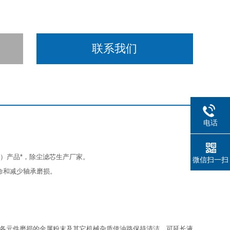
联系我们
电话
鑫）产品*，除尘滤芯生产厂家。
微信扫一扫
命和减少轴承磨损。
各元件磨损的金属粉末及其它机械杂质使油路保持清洁，可延长液