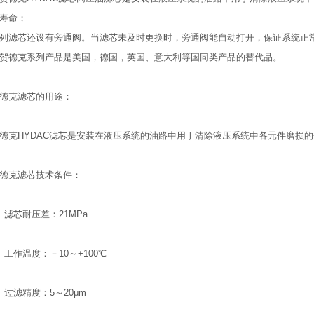
寿命；
列滤芯还设有旁通阀。当滤芯未及时更换时，旁通阀能自动打开，保证系统正
贺德克系列产品是美国，德国，英国、意大利等国同类产品的替代品。
克滤芯的用途：
HYDAC滤芯是安装在液压系统的油路中用于清除液压系统中各元件磨损的
克滤芯技术条件：
芯耐压差：21MPa
作温度：－10～+100℃
滤精度：5～20μm