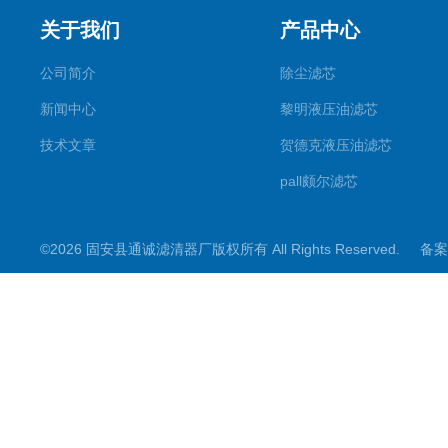
关于我们
产品中心
公司简介
除尘滤芯
新闻中心
黎明液压油滤芯
技术文章
贺德克液压油滤芯
pall颇尔滤芯
汉克森滤芯
©2026 固安县通诚滤清器厂版权所有 All Rights Reserved.
备案
电钢厂滤芯
唐纳森滤芯
除尘滤筒滤芯
钻机除尘滤芯
板框滤芯
英德诺曼滤芯