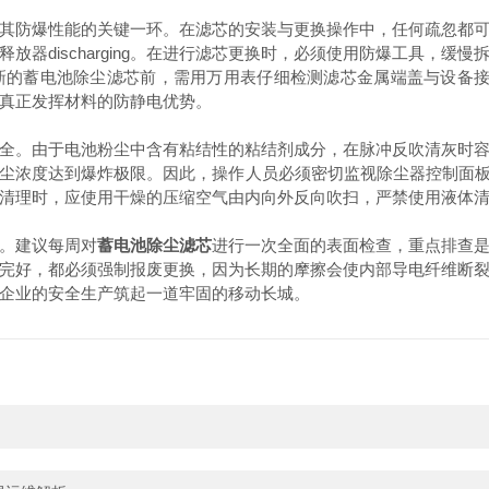
防爆性能的关键一环。在滤芯的安装与更换操作中，任何疏忽都可
放器discharging。在进行滤芯更换时，必须使用防爆工具，缓
新的蓄电池除尘滤芯前，需用万用表仔细检测滤芯金属端盖与设备接
真正发挥材料的防静电优势。
。由于电池粉尘中含有粘结性的粘结剂成分，在脉冲反吹清灰时容
尘浓度达到爆炸极限。因此，操作人员必须密切监视除尘器控制面板
清理时，应使用干燥的压缩空气由内向外反向吹扫，严禁使用液体
。建议每周对
蓄电池除尘滤芯
进行一次全面的表面检查，重点排查
完好，都必须强制报废更换，因为长期的摩擦会使内部导电纤维断
企业的安全生产筑起一道牢固的移动长城。