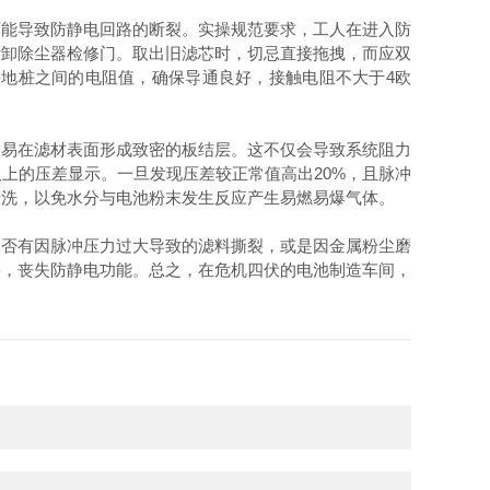
能导致防静电回路的断裂。实操规范要求，工人在进入防
慢拆卸除尘器检修门。取出旧滤芯时，切忌直接拖拽，而应双
地桩之间的电阻值，确保导通良好，接触电阻不大于4欧
易在滤材表面形成致密的板结层。这不仅会导致系统阻力
上的压差显示。一旦发现压差较正常值高出20%，且脉冲
清洗，以免水分与电池粉末发生反应产生易燃易爆气体。
是否有因脉冲压力过大导致的滤料撕裂，或是因金属粉尘磨
裂，丧失防静电功能。总之，在危机四伏的电池制造车间，