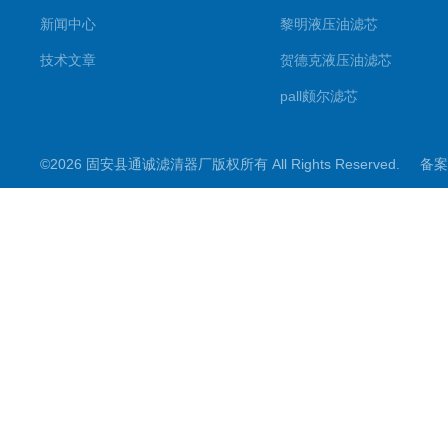
新闻中心
黎明液压油滤芯
技术文章
贺德克液压油滤芯
pall颇尔滤芯
汉克森滤芯
©2026 固安县通诚滤清器厂版权所有 All Rights Reserved.
备案
电钢厂滤芯
唐纳森滤芯
除尘滤筒滤芯
钻机除尘滤芯
板框滤芯
英德诺曼滤芯
液压油滤芯
东丽除尘滤芯滤筒