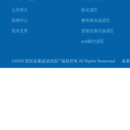
公司简介
除尘滤芯
新闻中心
黎明液压油滤芯
技术文章
贺德克液压油滤芯
pall颇尔滤芯
汉克森滤芯
©2026 固安县通诚滤清器厂版权所有 All Rights Reserved.
备案
电钢厂滤芯
唐纳森滤芯
除尘滤筒滤芯
钻机除尘滤芯
板框滤芯
英德诺曼滤芯
液压油滤芯