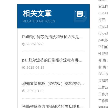
安全
相关文章
(3)
打开
RELATED ARTICLES
(4)
(5)
Pall颇尔滤芯的清洗和维护方法是什么？
pal
2023-07-25
它们
性能
pall颇尔滤芯的日常维护流程有哪些呢？
介 质
材 质
2019-06-19
PALL
过滤精度
您知道塑烧板（烧结板）滤芯的特性和功能吗
工作压力
2025-01-02
工作
工作温
选购贺德克液压油滤芯时应从哪几方面考虑？
密封材