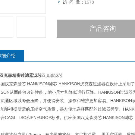
访 问 量：
1578
产品咨询
详细介绍
28汉克森精密过滤器滤芯
汉克森滤芯
国汉克森滤芯 HANKISON滤芯 HANKISON汉克森过滤器在设计上采
KISON从而能够改进性能，缩小尺寸和降低运行压降。HANKISON过滤
流通区域以降低压降，并使得安装、操作和维护更加容易。HANKISON
能够根据所需的压缩空气质量，很方便地选择匹配的过滤器类型。HANK
合CAGI、ISO和PNEUROP标准。供应美国汉克森滤芯 HANKISON滤
低残留油分含量仅5ppm，有少量的水分、灰尘和油雾。 用于空压机，后