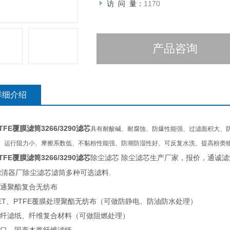
访 问 量：
1170
产品咨询
详细介绍
TFE
3266/3290
覆膜滤筒
滤芯
具有耐酸碱、耐腐蚀、防爆性能强、过滤面积大、
、运行阻力小、摩擦系数低、不黏粉性能强、防潮防湿性好、可反复水洗、提高粉类
TFE
3266/3290
除尘滤芯 除尘滤芯生产厂家，报价，通诚滤
覆膜滤筒
滤芯
滤清器厂除尘滤芯滤筒多种可选滤料.
通聚酯复合无纺布
T、PTFE覆膜处理聚酯无纺布（可做防静电、防油防水处理）
纤滤纸、纤维复合材料（可做阻燃处理）