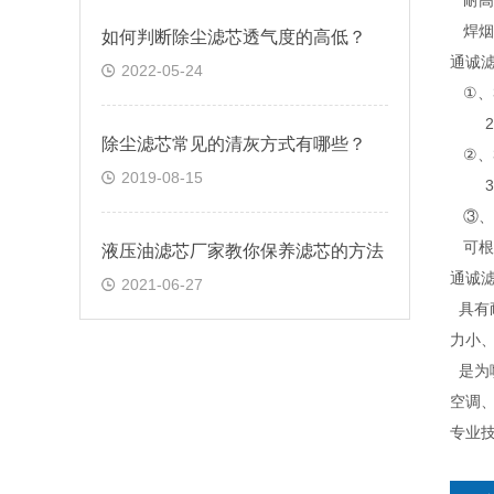
耐高
焊烟
如何判断除尘滤芯透气度的高低？
通诚
2022-05-24
①、32
280×
除尘滤芯常见的清灰方式有哪些？
②、35
2019-08-15
350
③、51
可根
液压油滤芯厂家教你保养滤芯的方法
通诚
2021-06-27
具有
力小
是为
空调
专业