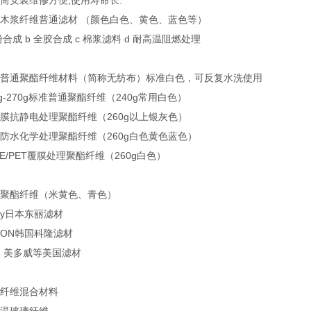
筒安装维修方便,使用寿命长.
产木浆纤维普通滤材 （颜色白色、黄色、蓝色等）
粉合成 b 全胶合成 c 棉浆滤料 d 耐高温阻燃处理
国产普通聚酯纤维材料（简称无纺布）标准白色，可反复水洗使用
g-270g标准普通聚酯纤维（240g常用白色）
膜抗静电处理聚酯纤维（260g以上银灰色）
防水化学处理聚酯纤维（260g白色黄色蓝色）
E/PET覆膜处理聚酯纤维（260g白色）
口聚酯纤维（米黄色、青色）
ay日本东丽滤材
ON韩国科隆滤材
、美多威等美国滤材
璃纤维混合材料