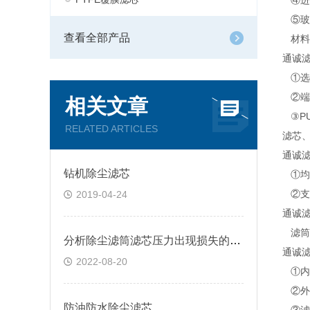
④进
⑤玻
查看全部产品
材料
通诚
①选
②端
相关文章
③P
RELATED ARTICLES
滤芯
通诚
钻机除尘滤芯
①均
②支
2019-04-24
通诚
滤筒
分析除尘滤筒滤芯压力出现损失的影响
通诚
2022-08-20
①内
②外
防油防水除尘滤芯