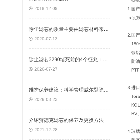
③滤
2018-12-09
1.国
a 淀
除尘滤芯的质量主要由滤芯材料来决定
2.
2020-07-13
180
镀铝
除尘滤芯3290堵死前的4个征兆：从出口排放浓度倒查滤材失效节点
防油
2026-07-27
PTF
3 进
维护保养建议：科学管理威尔登除尘滤芯使用寿命
Tor
2026-03-23
KOL
HV
介绍贺德克滤芯的保养及更换方法
2021-12-28
4 玻