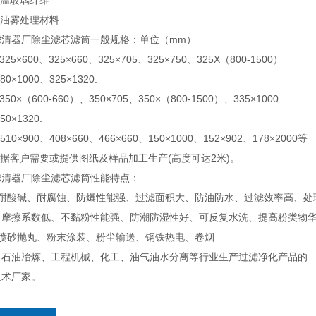
温玻璃纤维
油雾处理材料
滤清器厂除尘滤芯滤筒一般规格：单位（mm）
5×600、325×660、325×705、325×750、325X（800-1500）
1000、325×1320.
0×（600-660）、350×705、350×（800-1500）、335×1000
×1320.
0×900、408×660、466×660、150×1000、152×902、178×2000等
据客户需要或提供图纸及样品加工生产(高度可达2米)。
滤清器厂除尘滤芯滤筒性能特点：
耐酸碱、耐腐蚀、防爆性能强、过滤面积大、防油防水、过滤效率高、处
、摩擦系数低、不黏粉性能强、防潮防湿性好、可反复水洗、提高粉类物华
喷砂抛丸、粉末涂装、粉尘输送、钢铁热电、卷烟
、石油冶炼、工程机械、化工、油气油水分离等行业生产过滤净化产品的
技术厂家。