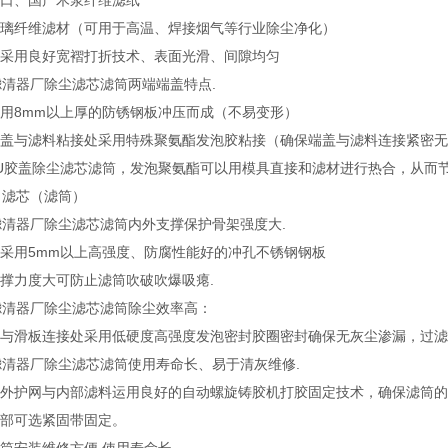
口、国产木浆纤维滤纸
璃纤维滤材（可用于高温、焊接烟气等行业除尘净化）
采用良好宽褶打折技术、表面光滑、间隙均匀
滤清器厂除尘滤芯滤筒两端端盖特点.
用8mm以上厚的防锈钢板冲压而成（不易变形）
盖与滤料粘接处采用特殊聚氨酯发泡胶粘接（确保端盖与滤料连接紧密无
U胶盖除尘滤芯滤筒，发泡聚氨酯可以用模具直接和滤材进行热合，从而
、滤芯（滤筒）
滤清器厂除尘滤芯滤筒内外支撑保护骨架强度大.
采用5mm以上高强度、防腐性能好的冲孔不锈钢钢板
撑力度大可防止滤筒吹破吹爆吸瘪.
滤清器厂除尘滤芯滤筒除尘效率高：
与滑板连接处采用低硬度高强度发泡密封胶圈密封确保无灰尘渗漏，过滤精
滤清器厂除尘滤芯滤筒使用寿命长、易于清灰维修.
外护网与内部滤料运用良好的自动螺旋铸胶机打胶固定技术，确保滤筒的
部可选紧固带固定。