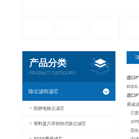
产品分类
PRODUCT CATEGORY
P
进口
精度高
除尘滤筒滤芯
P
进口
通诚
防静电除尘滤芯
①普
②PE
塑料盖六耳快拆式除尘滤芯
③长
PTFE覆膜滤芯