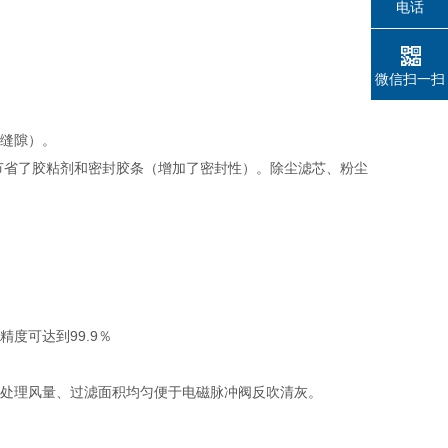
电话
微信扫一扫
缝隙）。
节省了胶粘剂和密封胶条（增加了密封性）。除尘滤芯、粉尘
度可达到99.9％
处理风量、过滤面积均匀便于电磁脉冲阀反吹清灰。