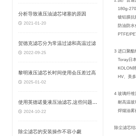
2.国产普
180g-2
分析导致液压油滤芯堵塞的原因
镀铝膜抗静
2021-01-20
防油防水化
PTFE/P
贺德克滤芯分为常温过滤和高温过滤
3 进口聚
2022-09-25
Toray日
KOLON
黎明液压滤芯长时间使用会压差过高
HV、美多
2025-01-02
4 玻璃纤
使用英德诺曼液压油滤芯,这些问题你注意了吗？
耐高温玻
焊烟油雾
2024-10-22
除尘滤芯结
除尘滤芯的安装操作不容小觑