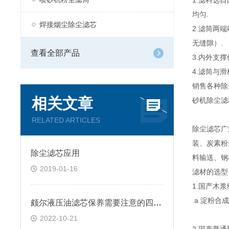
1.滤料选
均匀.
焊接烟尘除尘滤芯
2.滤筒两
无缝隙）.
查看全部产品
3.内外支
4.滤筒与
销售各种除
相关文章
砂机除尘滤
RELATED ARTICLES
除尘滤芯广
装、炭素粉
除尘滤芯应用
料输送、钢
2019-01-16
滤材的选型
1.国产木
a 淀粉合成
颇尔液压油滤芯保养需要注意的四方面
2022-10-21