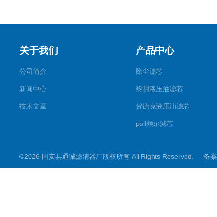
关于我们
产品中心
公司简介
除尘滤芯
新闻中心
黎明液压油滤芯
技术文章
贺德克液压油滤芯
pall颇尔滤芯
汉克森滤芯
©2026 固安县通诚滤清器厂版权所有 All Rights Reserved.
备案
电钢厂滤芯
唐纳森滤芯
除尘滤筒滤芯
钻机除尘滤芯