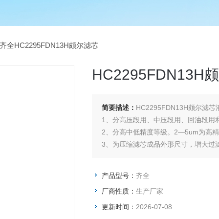
齐全HC2295FDN13H颇尔滤芯
HC2295FDN13
简要描述：
HC2295FDN13H颇尔滤
1、分高压段用、中压段用、回油段用
2、分高中低精度等级。2—5um为高精
3、为压缩滤芯成品外形尺寸，增大过
在20㎜以下
4、液压滤芯承受压差一般在0.35—
产品型号：
齐全
32MPa，甚至42MP
厂商性质：
生产厂家
更新时间：
2026-07-08