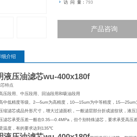
访 问 量：
793
产品咨询
详细介绍
液压油滤芯wu-400x180f
滤芯特点
高压段用、中压段用、回油段用和吸油段用
高中低精度等级。
2
—
5um
为高精度，
10
—
15um
为中等精度，
15
—
25um
压缩滤芯成品外形尺寸，增大过滤面积，一般滤层部分折成波纹状，液压
压滤芯承受压差一般在
0.35
—
0.4MPa
，但个别特殊滤芯，要求承受高压
受温度，有的要求达到
135
℃
液压油滤芯wu-400x180f