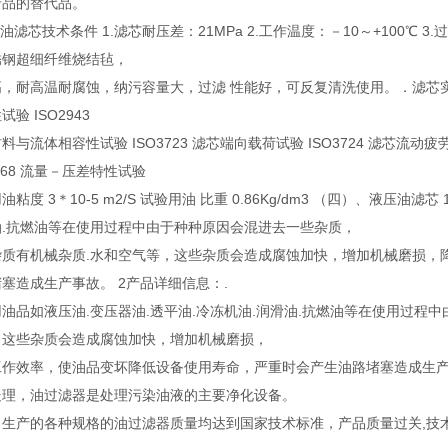
产品的替代品。
压油滤芯技术条件 1.滤芯耐压差：21MPa 2.工作温度：－10～+100℃ 3
锈钢超细纤维烧结毡，
，耐高温耐腐蚀，纳污容量大，过滤 性能好，可反复清洗使用。．滤芯实验按下列
验 ISO2943
料与流体相容性试验 ISO3723 滤芯端向载荷试验 ISO3724 滤芯流动疲劳
3968 流量－压差特性试验
油粘度 3＊10-5 m2/S 试验用油 比重 0.86Kg/dm3 （四）、液压
油.抗燃油等在使用过程中由于种种原因会混进去一些杂质，
杂质有机械杂质.水和空气等，这些杂质会造成腐蚀加快，增加机械磨损，
塞造成生产事故。 2产品详细信息：.
油品如液压油.变压器油.透平油.冷冻机油.润滑油.抗燃油等在使用过程
，这些杂质会造成腐蚀加快，增加机械磨损，
工作效率，使油品变坏降低设备使用寿命，严重时会产生油路堵塞造成生
处理，油过滤器是处理污染油液的主要净化设备。
司生产的各种规格的油过滤器质量均达到国家技术标准，产品质量过