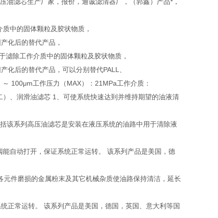
压油滤芯生产厂家，报价，通诚滤清器厂，（郭鑫）产品*，
作介质中的固体颗粒及胶状物质，
国产化后的替代产品，
，用于滤除工作介质中的固体颗粒及胶状物质，
产化后的替代产品，可以分别替代PALL、
 100μm工作压力（MAX）：21MPa工作介质：
（二）、润滑油滤芯 1、可使系统快速达到并维持期望的油液清
品概括该系列高压油滤芯是安装在液压系统的油路中用于清除液
阀能自动打开，保证系统正常运转。 该系列产品是美国，德
中各元件磨损的金属粉末及其它机械杂质使油路保持清洁，延长
统正常运转。 该系列产品是美国，德国，英国、意大利等国