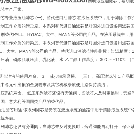
黎明液压油滤芯，黎明液
滤芯生产厂家。
芯专业液压油滤芯 (一)、替代进口油滤芯 在液压系统中，用于滤除工
控制工作介质的污染度。本系列替代进口油滤芯是对国外进口设备用滤芯
别替代PALL、HYDAC、大生、MANN等公司的产品。在液压系统中
控制工作介质的污染度。本系列替代进口油滤芯是对国外进口设备用滤芯国
AC、大生、MANN等公司的产品。替代进口油滤芯性能指标：过滤精度：1 ～
压油、磷酸脂液压油、乳化液、水-乙二醇工作温度：-30℃～+110℃ 
平。
延长油液的使用寿命。 3、 减少轴承磨损。（三）、高压油滤芯 1.产
统中各元件磨损的金属粉末及其它机械杂质使油路保持清洁，
液压系统寿命。 低压系列滤芯还设有旁通阀，当滤芯未及时更换时，旁通
英国、意大利等国同类产品的替代品。
高压油滤芯用途 该系列滤芯是安装在液压系统的油路中用于清除液压系统
系统寿命。
系列滤芯还设有旁通阀，当滤芯未及时更换时，旁通阀能自动打开，保证系