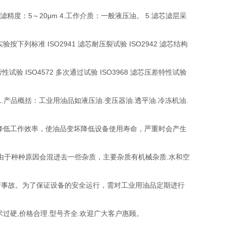
.过滤精度：5～20μm 4.工作介质：一般液压油。 5.滤芯滤层采
标准 ISO2941 滤芯耐压裂试验 ISO2942 滤芯结构
性试验 ISO4572 多次通过试验 ISO3968 滤芯压差特性试验
油滤芯 1.产品概括：工业用油品如液压油.变压器油.透平油.冷冻机油.
降低工作效率，使油品变坏降低设备使用寿命，严重时会产生
中由于种种原因会混进去一些杂质，主要杂质有机械杂质.水和空
产事故。为了保证设备的安全运行，需对工业用油品定期进行
关,技术过硬,价格合理.型号齐全.欢迎广大客户惠顾。