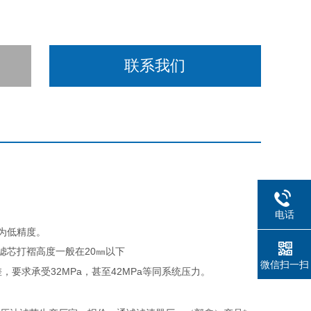
联系我们
电话
为低精度。
滤芯打褶高度一般在
20
以下
㎜
微信扫一扫
差，要求承受
32MPa
，甚至
42MPa
等同系统压力。