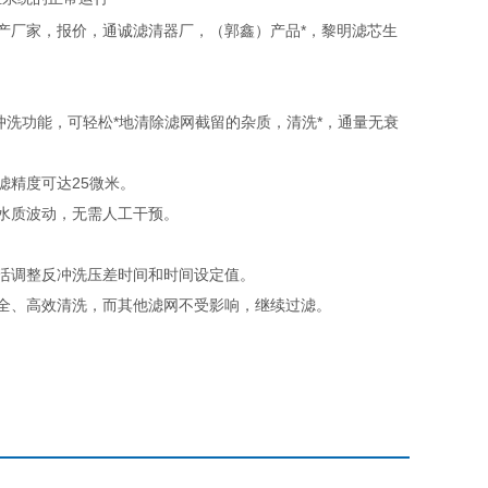
产厂家，报价，通诚滤清器厂，（郭鑫）产品*，黎明滤芯生
洗功能，可轻松*地清除滤网截留的杂质，清洗*，通量无衰
滤精度可达25微米。
水质波动，无需人工干预。
活调整反冲洗压差时间和时间设定值。
安全、高效清洗，而其他滤网不受影响，继续过滤。