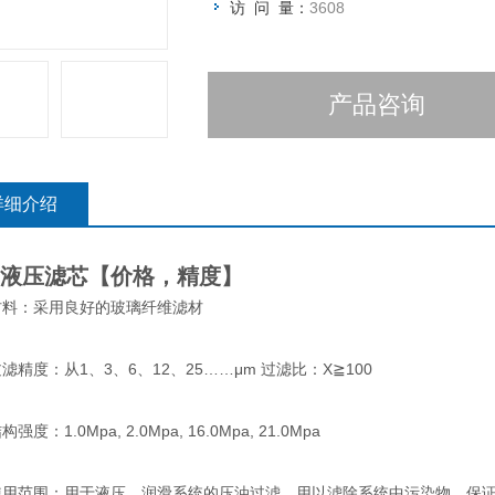
访 问 量：
3608
产品咨询
详细介绍
液压滤芯【价格，精度】
材料：采用良好的玻璃纤维滤材
精度：从
1
、
3
、
6
、
12
、
25
……μ
m
过滤比：
X
≧
100
强度：
1.0Mpa, 2.0Mpa, 16.0Mpa, 21.0Mpa
范围：用于液压、润滑系统的压油过滤，用以滤除系统中污染物，保证