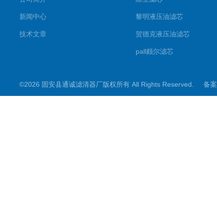
新闻中心
黎明液压油滤芯
技术文章
贺德克液压油滤芯
pall颇尔滤芯
汉克森滤芯
©2026 固安县通诚滤清器厂版权所有 All Rights Reserved.
备案
电钢厂滤芯
唐纳森滤芯
除尘滤筒滤芯
钻机除尘滤芯
板框滤芯
英德诺曼滤芯
液压油滤芯
东丽除尘滤芯滤筒