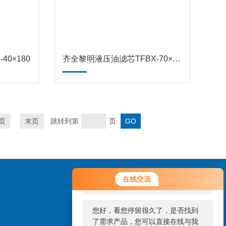
0×180
齐全黎明液压油滤芯TFBX-70×20
页
末页
跳转到第
页
您好！欢迎前来咨询，很高兴为您
在线交流
服务，请问您要咨询什么问题呢？
您好，看您停留很久了，是否找到
了需求产品，您可以直接在线与我