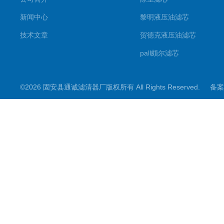
新闻中心
黎明液压油滤芯
技术文章
贺德克液压油滤芯
pall颇尔滤芯
汉克森滤芯
©2026 固安县通诚滤清器厂版权所有 All Rights Reserved.
备案
电钢厂滤芯
唐纳森滤芯
除尘滤筒滤芯
钻机除尘滤芯
板框滤芯
英德诺曼滤芯
液压油滤芯
东丽除尘滤芯滤筒